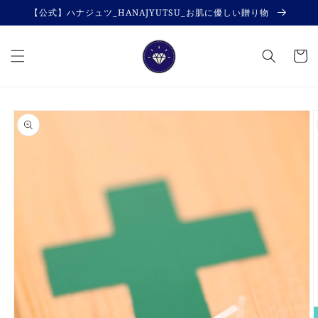
コンテ
【公式】ハナジュツ_HANAJYUTSU_お肌に優しい贈り物
ンツに
進む
カ
ー
ト
商品情
報にス
キップ