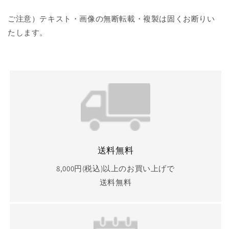
グ
グ
ご注意）テキスト・画像の無断転載・複製は固くお断りい
ポ
ポ
たします。
ス
ス
ト
ト
11mm
11mm
ハ
ハ
ナ
ナ
ジ
ジ
ュ
ュ
ツ
ツ
HANAJYUTSU
HANAJYUTSU
の
の
送料無料
数
数
量
量
8,000円(税込)以上のお買い上げで
を
を
送料無料
減
増
ら
や
す
す