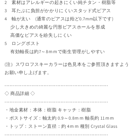
キ
キ
2 素材はアレルギーの起きにくい純チタン・樹脂等
ー
ー
3 耳たぶに負担がかかりにくいスタッド式ピアス
φ4
φ4
4 軸が太い (通常のピアスは殆ど0.7mm以下です)
ｍ
ｍ
少し大きめの綺麗な円形ピアスホールを形成
ｍ
ｍ
高価なピアスを紛失しにくい
ス
ス
モ
モ
5 ロングポスト
ー
ー
有効軸長は約7～8ｍｍで衛生管理がしやすい
ク
ク
(注）スワロフスキーカラーは色見本をご参照頂きますよう
ト
ト
パ
パ
お願い申し上げます。
ー
ー
-------------------------------------------------------------
ズ
ズ
◇ 商品詳細 ◇
軸
軸
太
太
-------------------------------------------------------------
0.9mm
0.9mm
・地金素材：本体：樹脂 キャッチ：樹脂
～
～
・ポストサイズ：軸太約 0.9～0.8ｍｍ 軸長約 11ｍｍ
0.8mm
0.8mm
・トップ：ストーン直径：約 4ｍｍ 種別 Crystal Glass
ロ
ロ
-------------------------------------------------------------
ン
ン