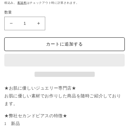
常
税込み。
配送料
はチェックアウト時に計算されます。
価
数量
格
セ
セ
カ
カ
ン
ン
カートに追加する
ド
ド
ピ
ピ
ア
ア
ス
ス
樹
樹
脂
脂
★お肌に優しいジュエリー専門店★
Swarovski
Swarovski
ス
ス
お肌に優しい素材でお作りした商品を随時ご紹介しており
ワ
ワ
ます。
ロ
ロ
フ
フ
★弊社セカンドピアスの特徴★
ス
ス
1 新品