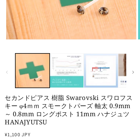
モ
ー
ダ
ル
で
メ
デ
ィ
ア
(1)
(
セカンドピアス 樹脂 Swarovski スワロフス
を
開
キー φ4ｍｍ スモークトパーズ 軸太 0.9mm
く
～ 0.8mm ロングポスト 11mm ハナジュツ
HANAJYUTSU
通
¥1,100 JPY