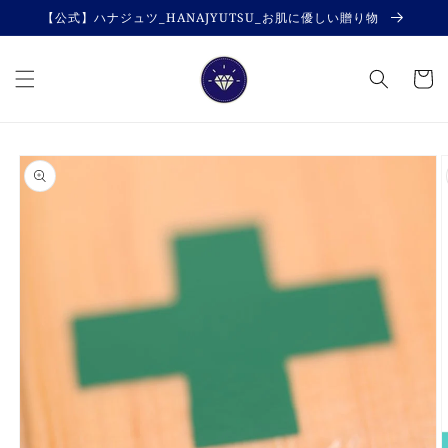
コンテ
【公式】ハナジュツ_HANAJYUTSU_お肌に優しい贈り物
ンツに
進む
カ
ー
ト
商品情
報にス
キップ