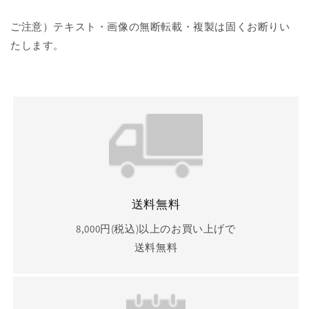
0.8mm
0.8mm
ロ
ロ
ご注意）テキスト・画像の無断転載・複製は固くお断りい
ン
ン
たします。
グ
グ
ポ
ポ
ス
ス
ト
ト
11mm
11mm
ハ
ハ
ナ
ナ
ジ
ジ
ュ
ュ
ツ
ツ
送料無料
HANAJYUTSU
HANAJYUTSU
の
の
8,000円(税込)以上のお買い上げで
数
数
送料無料
量
量
を
を
減
増