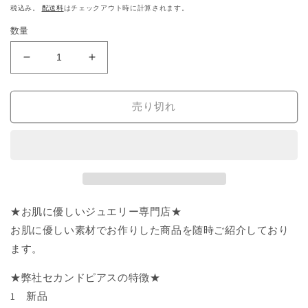
常
税込み。
配送料
はチェックアウト時に計算されます。
価
数量
格
セ
セ
カ
カ
ン
ン
売り切れ
ド
ド
ピ
ピ
ア
ア
ス
ス
樹
樹
脂
脂
★お肌に優しいジュエリー専門店★
Swarovski
Swarovski
ス
ス
お肌に優しい素材でお作りした商品を随時ご紹介しており
ワ
ワ
ます。
ロ
ロ
フ
フ
★弊社セカンドピアスの特徴★
ス
ス
1 新品