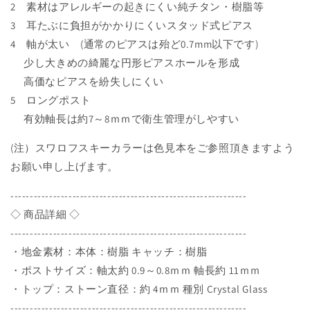
キ
キ
2 素材はアレルギーの起きにくい純チタン・樹脂等
ー
ー
3 耳たぶに負担がかかりにくいスタッド式ピアス
φ4
φ4
4 軸が太い (通常のピアスは殆ど0.7mm以下です)
ｍ
ｍ
少し大きめの綺麗な円形ピアスホールを形成
ｍ
ｍ
高価なピアスを紛失しにくい
ブ
ブ
ラ
ラ
5 ロングポスト
ッ
ッ
有効軸長は約7～8ｍｍで衛生管理がしやすい
ク
ク
(注）スワロフスキーカラーは色見本をご参照頂きますよう
ダ
ダ
イ
イ
お願い申し上げます。
ヤ
ヤ
-------------------------------------------------------------
モ
モ
◇ 商品詳細 ◇
ン
ン
ド
ド
-------------------------------------------------------------
軸
軸
・地金素材：本体：樹脂 キャッチ：樹脂
太
太
・ポストサイズ：軸太約 0.9～0.8ｍｍ 軸長約 11ｍｍ
0.9mm
0.9mm
・トップ：ストーン直径：約 4ｍｍ 種別 Crystal Glass
～
～
-------------------------------------------------------------