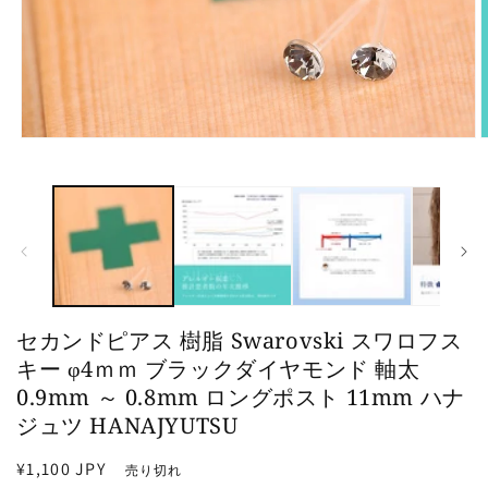
モ
ー
ダ
ル
で
メ
デ
ィ
ア
(1)
(
セカンドピアス 樹脂 Swarovski スワロフス
を
開
キー φ4ｍｍ ブラックダイヤモンド 軸太
く
0.9mm ～ 0.8mm ロングポスト 11mm ハナ
ジュツ HANAJYUTSU
通
¥1,100 JPY
売り切れ