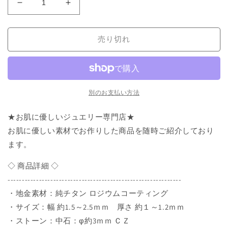
チ
チ
タ
タ
ン
ン
売り切れ
リ
リ
ン
ン
グ
グ
レ
レ
デ
デ
別のお支払い方法
ィ
ィ
★お肌に優しいジュエリー専門店★
ー
ー
ス
ス
お肌に優しい素材でお作りした商品を随時ご紹介しており
RhP
RhP
ます。
V
V
字
字
◇ 商品詳細 ◇
14
14
-------------------------------------------------------------
号
号
・地金素材：純チタン ロジウムコーティング
の
の
・サイズ：幅 約1.5～2.5ｍｍ 厚さ 約１～1.2ｍｍ
数
数
・ストーン：中石：φ約3ｍｍ ＣＺ
量
量