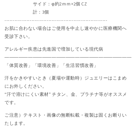
サイド：φ約2ｍｍ×2個 CZ
を
を
減
増
計：3個
ら
や
-------------------------------------------------------------
す
す
お肌に合わない場合はご使用を中止し速やかに医療機関へ
受診下さい。
アレルギー疾患は先進国で増加している現代病
―――――――――――――――――――――――――――
「体質改善」「環境改善」「生活習慣改善」
汗をかきやすいとき（夏場や運動時）ジュエリーはこまめ
にお外しください。
“汗で溶けにくい素材” チタン、金、プラチナ等がオススメ
です。
ご注意）テキスト・画像の無断転載・複製は固くお断りい
たします。