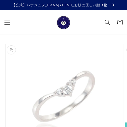
コンテ
【公式】ハナジュツ_HANAJYUTSU_お肌に優しい贈り物
ンツに
進む
カ
ー
ト
商品情
報にス
キップ