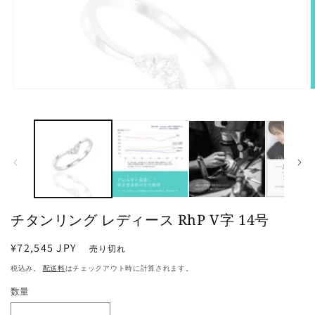
モ
ー
ダ
ル
で
メ
デ
ィ
ア
(1)
(
チタンリング レディース RhP V字 14号
を
開
く
通
¥72,545 JPY
売り切れ
常
税込み。
配送料
はチェックアウト時に計算されます。
価
数量
格