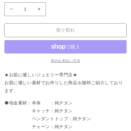
格
純
純
チ
チ
タ
タ
売り切れ
ン
ン
セ
セ
ッ
ッ
ト
ト
ジ
ジ
別のお支払い方法
ュ
ュ
★お肌に優しいジュエリー専門店★
エ
エ
リ
リ
お肌に優しい素材でお作りした商品を随時ご紹介しており
ー
ー
ます。
ボ
ボ
◆地金素材：本体 ：純チタン
ー
ー
ル
ル
キャッチ：純チタン
チ
チ
ペンダントトップ：純チタン
ェ
ェ
チェーン：純チタン