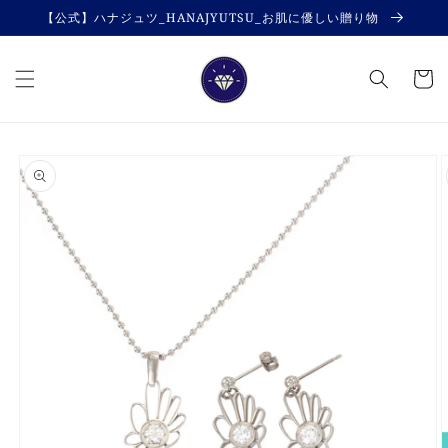
コンテ
【公式】ハナジュツ_HANAJYUTSU_お肌に優しい贈り物
ンツに
進む
カ
ー
ト
商品情
報にス
キップ