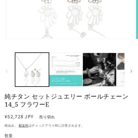
モ
ー
ダ
ル
で
メ
デ
ィ
ア
(1)
(
純チタン セットジュエリー ボールチェーン
を
開
14_5 フラワーE
く
通
¥52,728 JPY
売り切れ
常
税込み。
配送料
はチェックアウト時に計算されます。
価
数量