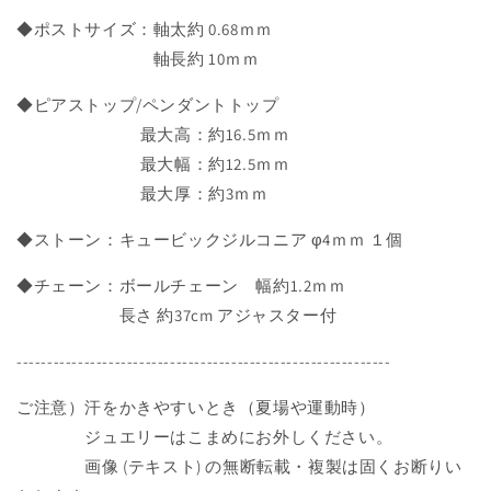
ー
ー
ン
ン
◆ポストサイズ：軸太約 0.68ｍｍ
14_5
14_5
軸長約 10ｍｍ
フ
フ
ラ
ラ
◆ピアストップ/ペンダントトップ
ワ
ワ
最大高：約16.5ｍｍ
ー
ー
最大幅：約12.5ｍｍ
E
E
最大厚：約3ｍｍ
の
の
数
数
◆ストーン：キュービックジルコニア φ4ｍｍ １個
量
量
を
を
◆チェーン：ボールチェーン 幅約1.2ｍｍ
減
増
長さ 約37cm アジャスター付
ら
や
-------------------------------------------------------------
す
す
ご注意）汗をかきやすいとき（夏場や運動時）
ジュエリーはこまめにお外しください。
画像 (テキスト) の無断転載・複製は固くお断りい