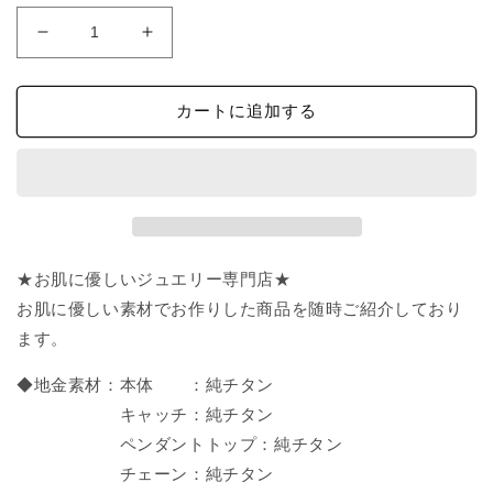
格
純
純
チ
チ
タ
タ
カートに追加する
ン
ン
ネ
ネ
ッ
ッ
ク
ク
レ
レ
ス
ス
★お肌に優しいジュエリー専門店★
小
小
豆
豆
お肌に優しい素材でお作りした商品を随時ご紹介しており
チ
チ
ます。
ェ
ェ
◆地金素材：本体 ：純チタン
ー
ー
ン
ン
キャッチ：純チタン
12_1
12_1
ペンダントトップ：純チタン
シ
シ
チェーン：純チタン
ン
ン