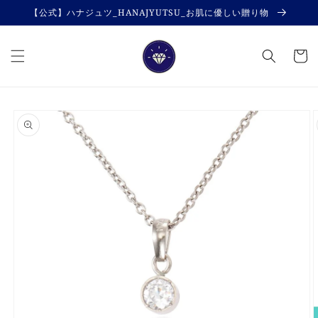
コンテ
【公式】ハナジュツ_HANAJYUTSU_お肌に優しい贈り物
ンツに
進む
カ
ー
ト
商品情
報にス
キップ