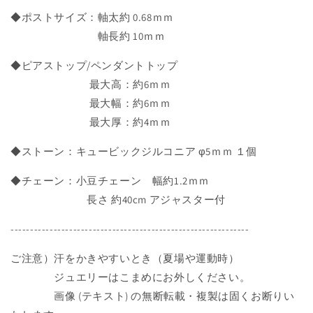
プ
プ
◆ポストサイズ：軸太約 0.68ｍｍ
ル
ル
軸長約 10ｍｍ
1
1
粒
粒
◆ピアストップ/ペンダントトップ
φ5
φ5
最大高：約6ｍｍ
の
の
最大幅：約6ｍｍ
数
数
最大厚：約4ｍｍ
量
量
を
を
◆ストーン：キュービックジルコニア φ5ｍｍ １個
減
増
ら
や
◆チェーン：小豆チェーン 幅約1.2ｍｍ
す
す
長さ 約40cm アジャスター付
-------------------------------------------------------------
ご注意）汗をかきやすいとき（夏場や運動時）
ジュエリーはこまめにお外しください。
画像 (テキスト) の無断転載・複製は固くお断りい