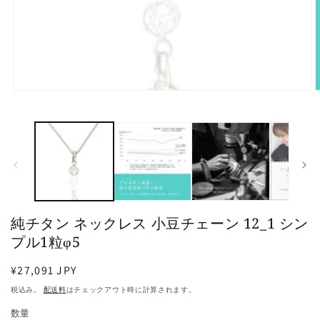
モ
ー
ダ
ル
で
メ
デ
ィ
ア
(1)
(
純チタン ネックレス 小豆チェーン 12_1 シン
を
開
プル1粒φ5
く
通
¥27,091 JPY
常
税込み。
配送料
はチェックアウト時に計算されます。
価
数量