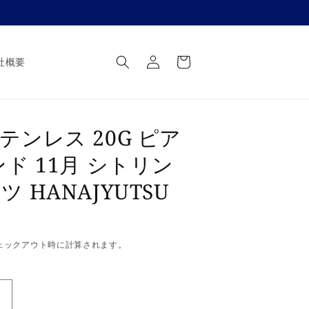
ロ
カ
グ
ー
社概要
イ
ト
ン
テンレス 20G ピア
ンド 11月 シトリン
 HANAJYUTSU
ェックアウト時に計算されます。
医