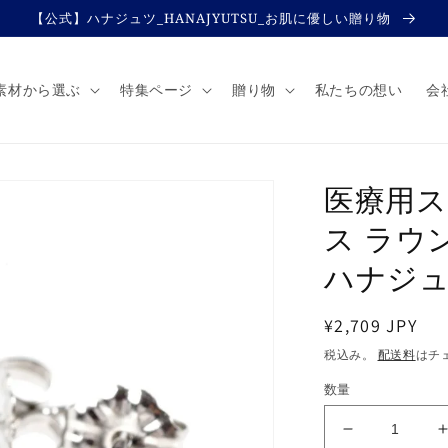
【公式】ハナジュツ_HANAJYUTSU_お肌に優しい贈り物
素材から選ぶ
特集ページ
贈り物
私たちの想い
会
医療用ス
ス ラウ
ハナジュツ
通
¥2,709 JPY
常
税込み。
配送料
はチ
価
数量
格
医