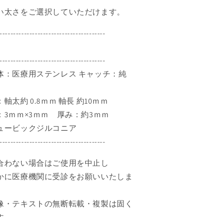
リ
い太さをご選択していただけます。
ン
ハ
---------------------------------------
ナ
ジ
---------------------------------------
ュ
体：医療用ステンレス キャッチ：純
ツ
SU
HANAJYUTSU
の
太約 0.8ｍｍ 軸長 約10ｍｍ
数
3ｍｍ×3ｍｍ 厚み：約3ｍｍ
量
ュービックジルコニア
を
---------------------------------------
増
や
合わない場合はご使用を中止し
す
療機関に受診をお願いいたしま
像・テキストの無断転載・複製は固く