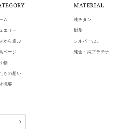
ATEGORY
MATERIAL
ーム
純チタン
ュエリー
樹脂
材から選ぶ
シルバー925
集ページ
純金・純プラチナ
り物
たちの想い
社概要