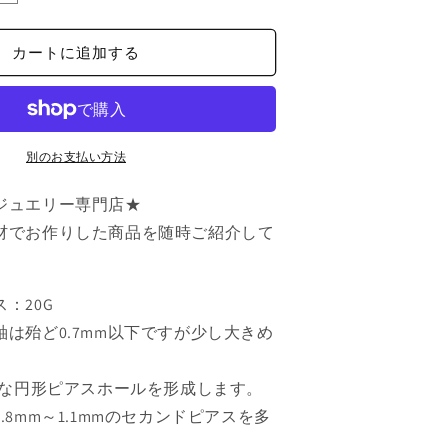
療
用
カートに追加する
ス
テ
ン
レ
ス
別のお支払い方法
20G
ジュエリー専門店★
ピ
ア
材でお作りした商品を随時ご紹介して
ス
ラ
ウ
：20G
ン
は殆ど0.7mm以下ですが少し大きめ
ド
11
麗な円形ピアスホールを形成します。
月
.8mm～1.1mmのセカンドピアスを多
シ
ト