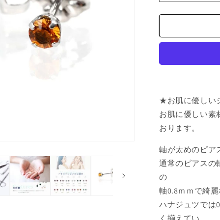
療
用
ス
テ
ン
レ
ス
20G
★お肌に優しい
ピ
ア
お肌に優しい素
ス
おります。
ラ
ウ
軸が太めのピアス
ン
通常のピアスの軸
ド
の
11
軸0.8ｍｍで綺
月
ハナジュツでは0
シ
ト
く揃えてい