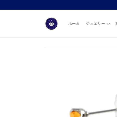
コンテ
ンツに
進む
ホーム
ジュエリー
商品情
報にス
キップ