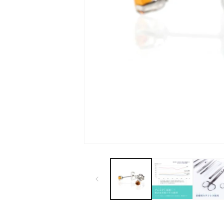
モ
ー
ダ
ル
で
メ
デ
ィ
ア