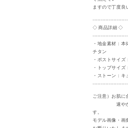
リ
ますので丁度良
ン
ハ
----------------------
ナ
◇ 商品詳細 ◇
ジ
----------------------
ュ
・地金素材：本
ツ
チタン
HANAJYUT
の
・ポストサイズ：軸
数
・トップサイズ：
量
・ストーン：キ
を
----------------------
減
ら
ご注意）お肌に
す
速やかに医
す。
モデル画像・画