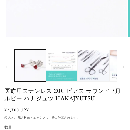
モ
ー
ダ
ル
で
メ
デ
ィ
ア
(1)
(
医療用ステンレス 20G ピアス ラウンド 7月
を
開
ルビー ハナジュツ HANAJYUTSU
く
通
¥2,709 JPY
常
税込み。
配送料
はチェックアウト時に計算されます。
価
数量