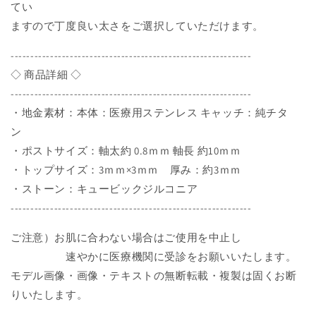
てい
ル
ル
ますので丁度良い太さをご選択していただけます。
ビ
ビ
ー
ー
-------------------------------------------------------------
ハ
ハ
◇ 商品詳細 ◇
ナ
ナ
-------------------------------------------------------------
ジ
ジ
・地金素材：本体：医療用ステンレス キャッチ：純チタ
ュ
ュ
ツ
ツ
ン
HANAJYUTSU
HANAJYUTSU
・ポストサイズ：軸太約 0.8ｍｍ 軸長 約10ｍｍ
の
の
・トップサイズ：3ｍｍ×3ｍｍ 厚み：約3ｍｍ
数
数
・ストーン：キュービックジルコニア
量
量
-------------------------------------------------------------
を
を
減
増
ご注意）お肌に合わない場合はご使用を中止し
ら
や
速やかに医療機関に受診をお願いいたします。
す
す
モデル画像・画像・テキストの無断転載・複製は固くお断
りいたします。