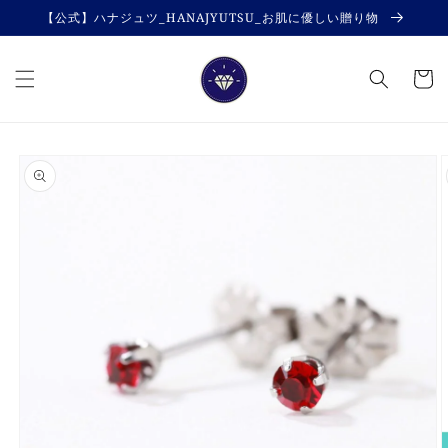
コンテ
【公式】ハナジュツ_HANAJYUTSU_お肌に優しい贈り物
ンツに
進む
カ
ー
ト
商品情
報にス
キップ