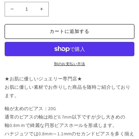
格
医
医
療
療
用
用
カートに追加する
ス
ス
テ
テ
ン
ン
レ
レ
ス
ス
別のお支払い方法
20G
20G
ピ
ピ
★お肌に優しいジュエリー専門店★
ア
ア
お肌に優しい素材でお作りした商品を随時ご紹介しており
ス
ス
ます。
ラ
ラ
ウ
ウ
軸が太めのピアス：20G
ン
ン
通常のピアスの軸は殆ど0.7mm以下ですが少し大きめの
ド
ド
軸0.8ｍｍで綺麗な円形ピアスホールを形成します。
7
7
ハナジュツでは0.8mm～1.1mmのセカンドピアスを多く揃え
月
月