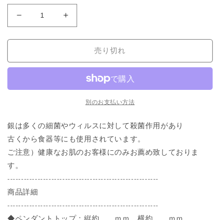
格
シ
シ
ル
ル
バ
バ
売り切れ
ー
ー
925
925
ネ
ネ
ッ
ッ
ク
ク
別のお支払い方法
レ
レ
ス
ス
銀は多くの細菌やウィルスに対して殺菌作用があり
ニ
ニ
古くから食器等にも使用されています。
ッ
ッ
ご注意）健康なお肌のお客様にのみお薦め致しておりま
ケ
ケ
す。
ル
ル
-------------------------------------------------------
フ
フ
商品詳細
リ
リ
-------------------------------------------------------
ー
ー
◆ペンダントトップ：縦約 ｍｍ 横約 ｍｍ
ハ
ハ