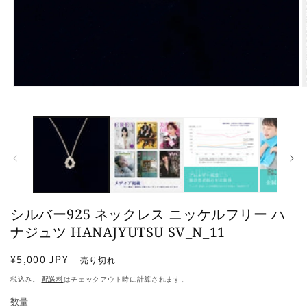
モ
ー
ダ
ル
で
メ
デ
ィ
ア
(1)
(
シルバー925 ネックレス ニッケルフリー ハ
を
開
ナジュツ HANAJYUTSU SV_N_11
く
通
¥5,000 JPY
売り切れ
常
税込み。
配送料
はチェックアウト時に計算されます。
価
数量