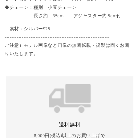
ナ
ナ
◆チェーン：種別 小豆チェーン
ジ
ジ
長さ約 35cm アジャスター約 5cm付
ュ
ュ
素材：シルバー925
ツ
ツ
HANAJYUTSU
HANAJYUTSU
-------------------------------------------------------------
SV_N_11
SV_N_11
ご注意）モデル画像など画像の無断転載・複製は固くお断
の
の
りいたします。
数
数
量
量
を
を
減
増
ら
や
す
す
送料無料
8,000円(税込)以上のお買い上げで