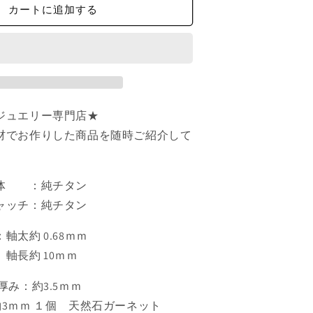
タ
カートに追加する
ン
ピ
ア
ス
天
然
ジュエリー専門店★
石
1
材でお作りした商品を随時ご紹介して
月
ガ
ー
本体 ：純チタン
ネ
：純チタン
ッ
ト
軸太約 0.68ｍｍ
φ3
10ｍｍ
ｍ
ｍ
厚み：約3.5ｍｍ
の
3ｍｍ １個 天然石ガーネット