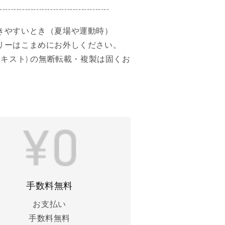
数
---------------------------------------
量
を
きやすいとき（夏場や運動時）
増
こまめにお外しください。
や
ト) の無断転載・複製は固くお
す
。
手数料無料
お支払い
手数料無料