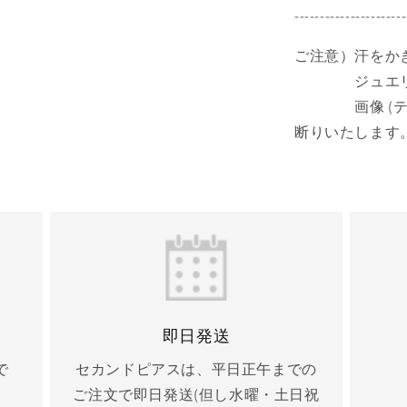
数
----------------------
量
を
ご注意）汗をか
減
ジュエリーは
ら
画像 (テキス
す
断りいたします
即日発送
で
セカンドピアスは、平日正午までの
ご注文で即日発送(但し水曜・土日祝