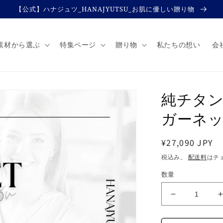
【公式】ハナジュツ_HANAJYUTSU_お肌に優しい贈り物
素材から選ぶ
特集ページ
贈り物
私たちの想い
会
純チタン
ガーネッ
通
¥27,090 JPY
常
税込み。
配送料
はチ
価
数量
格
純
チ