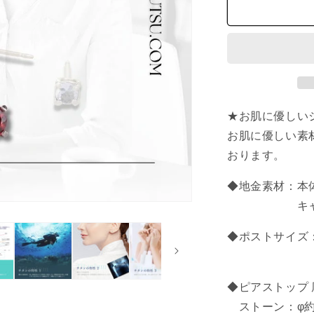
タ
ン
ピ
ア
ス
天
然
★お肌に優しい
石
1
お肌に優しい素
月
おります。
ガ
ー
◆地金素材：
ネ
キャッチ
ッ
ト
◆ポストサイズ：
φ3
軸長約 
ｍ
ｍ
◆ピアストップ 
の
ストーン：φ約