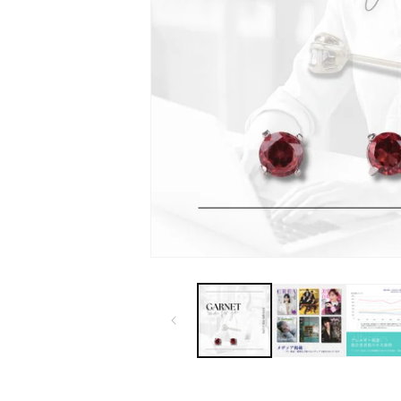
モ
ー
ダ
ル
で
メ
デ
ィ
ア