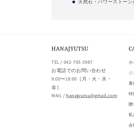
天然石・パワーストーン
HANAJYUTSU
C
TEL / 042-705-3987
ホ
お電話でのお問い合わせ
ジ
9:00〜18:00［月・火・水・
素
金］
特
MAIL /
hanajyutsu@gmail.com
贈
私
会