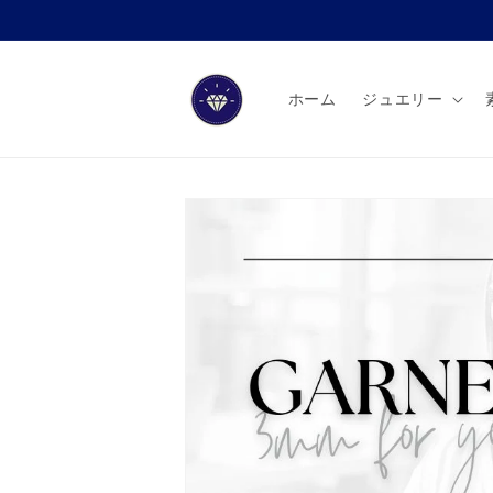
コンテ
ンツに
進む
ホーム
ジュエリー
商品情
報にス
キップ