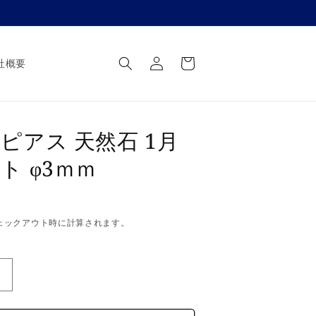
ロ
カ
グ
ー
社概要
イ
ト
ン
ピアス 天然石 1月
ト φ3ｍｍ
ェックアウト時に計算されます。
純
チ